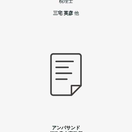
税理士
三宅 英彦
他
アンパサンド